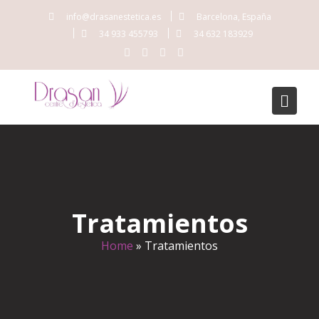
info@drasanestetica.es
Barcelona, España
34 933 455793
34 632 183929
Tratamientos
Home
»
Tratamientos